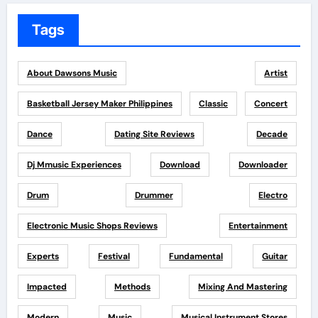
Tags
About Dawsons Music
Artist
Basketball Jersey Maker Philippines
Classic
Concert
Dance
Dating Site Reviews
Decade
Dj Mmusic Experiences
Download
Downloader
Drum
Drummer
Electro
Electronic Music Shops Reviews
Entertainment
Experts
Festival
Fundamental
Guitar
Impacted
Methods
Mixing And Mastering
Modern
Music
Musical Instrument Stores