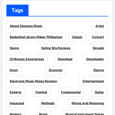
Tags
About Dawsons Music
Artist
Basketball Jersey Maker Philippines
Classic
Concert
Dance
Dating Site Reviews
Decade
Dj Mmusic Experiences
Download
Downloader
Drum
Drummer
Electro
Electronic Music Shops Reviews
Entertainment
Experts
Festival
Fundamental
Guitar
Impacted
Methods
Mixing And Mastering
Modern
Music
Musical Instrument Stores