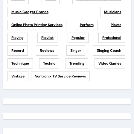
Music Gadget Brands
Musicians
Online Photo Printing Services
Perform
Player
Playing
Playlist
Popular
Profesional
Record
Reviews
Singer
Singing Coach
Technique
Techno
Trending
Video Games
Vintage
Vontronix TV Service Reviews