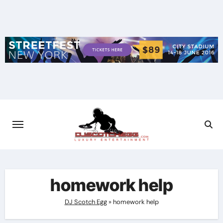
Skip
to
content
homework help
DJ Scotch Egg
»
homework help